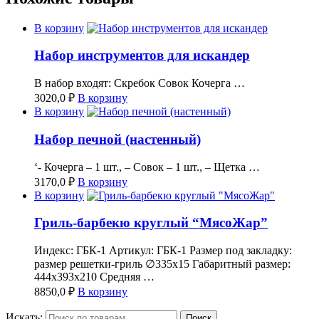
В корзину
Набор инструментов для искандер
В набор входят: Скребок Совок Кочерга …
3020,0
₽
В корзину
В корзину
Набор печной (настенный)
‘- Кочерга – 1 шт., – Совок – 1 шт., – Щетка …
3170,0
₽
В корзину
В корзину
Гриль-барбекю круглый “МясоЖар”
Индекс: ГБК-1 Артикул: ГБК-1 Размер под закладку:
размер решетки-гриль ∅335х15 Габаритный размер:
444х393х210 Средняя …
8850,0
₽
В корзину
Искать:
Поиск