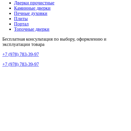
Дверки прочистные
Каминные дверки
Печные духовки
Плиты
Портал
Топочные дверки
Бесплатная консультация по выбору, оформлению и
эксплуатации товара
+7 (978) 783-39-97
+7 (978) 783-39-97
+7 (978) 783-39-97
г. Севастополь, улица Хрусталёва, 80А
Построить маршрут →
ecodom.sev@mail.ru
Будни с 9:00 до 18:00
сб: 9:00 – 15:00
Вс: Выходной