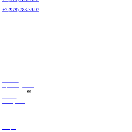
+7 (978) 783-39-97
+7 (978) 783-39-97
г. Севастополь, улица Хрусталёва, 80А
Построить маршрут →
ecodom.sev@mail.ru
Будни с 9:00 до 18:00
сб: 9:00 – 15:00
Вс: Выходной
Каталог
Производители
О компании
аа
Статьи
Как купить
Гарантии
Контакты
Доставка и оплата
Акции