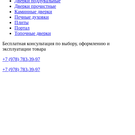
Дверки поддувальные
Дверки прочистные
Каминные дверки
Печные духовки
Плиты
Портал
Топочные дверки
Бесплатная консультация по выбору, оформлению и
эксплуатации товара
+7 (978) 783-39-97
+7 (978) 783-39-97
+7 (978) 783-39-97
г. Севастополь, улица Хрусталёва, 80А
Построить маршрут →
ecodom.sev@mail.ru
Будни с 9:00 до 18:00
сб: 9:00 – 15:00
Вс: Выходной