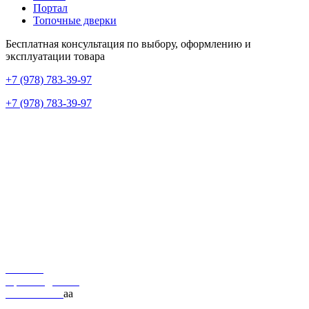
Портал
Топочные дверки
Бесплатная консультация по выбору, оформлению и
эксплуатации товара
+7 (978) 783-39-97
+7 (978) 783-39-97
+7 (978) 783-39-97
г. Севастополь, улица Хрусталёва, 80А
Построить маршрут →
ecodom.sev@mail.ru
Будни с 9:00 до 18:00
сб: 9:00 – 15:00
Вс: Выходной
Каталог
Производители
О компании
аа
Статьи