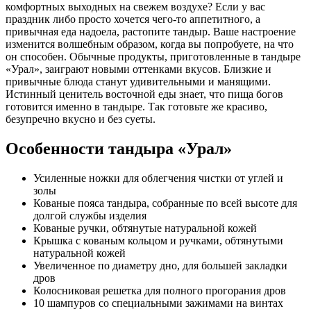
комфортных выходных на свежем воздухе? Если у вас
праздник либо просто хочется чего-то аппетитного, а
привычная еда надоела, растопите тандыр. Ваше настроение
изменится волшебным образом, когда вы попробуете, на что
он способен. Обычные продукты, приготовленные в тандыре
«Урал», заиграют новыми оттенками вкусов. Близкие и
привычные блюда станут удивительными и манящими.
Истинный ценитель восточной еды знает, что пища богов
готовится именно в тандыре. Так готовьте же красиво,
безупречно вкусно и без суеты.
Особенности тандыра «Урал»
Усиленные ножки для облегчения чистки от углей и
золы
Кованые пояса тандыра, собранные по всей высоте для
долгой службы изделия
Кованые ручки, обтянутые натуральной кожей
Крышка с кованым кольцом и ручками, обтянутыми
натуральной кожей
Увеличенное по диаметру дно, для большей закладки
дров
Колосниковая решетка для полного прогорания дров
10 шампуров со специальными зажимами на винтах