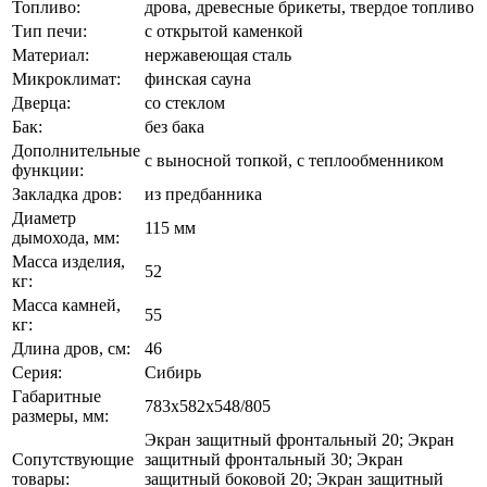
Топливо:
дрова, древесные брикеты, твердое топливо
Тип печи:
с открытой каменкой
Материал:
нержавеющая сталь
Микроклимат:
финская сауна
Дверца:
со стеклом
Бак:
без бака
Дополнительные
с выносной топкой, с теплообменником
функции:
Закладка дров:
из предбанника
Диаметр
115 мм
дымохода, мм:
Масса изделия,
52
кг:
Масса камней,
55
кг:
Длина дров, см:
46
Серия:
Сибирь
Габаритные
783x582x548/805
размеры, мм:
Экран защитный фронтальный 20; Экран
Сопутствующие
защитный фронтальный 30; Экран
товары:
защитный боковой 20; Экран защитный