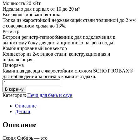
Мощность 20 кВт
Идеально для парных от 10 до 20 м³
Высоколегированная топка
Топка из жаростойкой нержавеющей стали толщиной до 2 мм
с содержанием хрома до 13%.
Регистр
Встроен регистр-теплообменник для подключения к
выносному баку для дистанционного нагрева воды.
Комбинированный конвектор
Конвектор из 2-х видов стали: конструкционная и
нержавеющая.
Панорама
Каминная дверца с жаростойким стеклом SCHOT ROBAX®
для наблюдения за огнем в комнате отдыха.
Количество
товара
В корзину
Печь
Категория:
Печи для бань и саун
для
бани
Описание
Сибирь-20
Детали
ЛРК
Панорама
Описание
Серия Сибирь — это