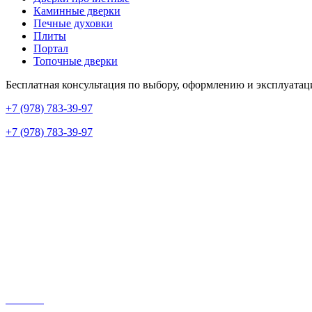
Каминные дверки
Печные духовки
Плиты
Портал
Топочные дверки
Бесплатная консультация по выбору, оформлению и эксплуатац
+7 (978) 783-39-97
+7 (978) 783-39-97
+7 (978) 783-39-97
г. Севастополь, улица Хрусталёва, 80А
Построить маршрут →
ecodom.sev@mail.ru
Будни с 9:00 до 18:00
сб: 9:00 – 15:00
Вс: Выходной
Каталог
Производители